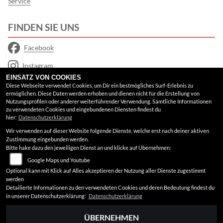
Service
FINDEN SIE UNS
Facebook
Instagram
EINSATZ VON COOKIES
Google Maps
Diese Webseite verwendet Cookies, um Dir ein bestmögliches Surf-Erlebnis zu
ermöglichen. Diese Daten werden erhoben und dienen nicht für die Erstellung von
Nutzungsprofilen oder anderer weiterführender Verwendung. Sämtliche Informationen
RECHTLICHES
zu verwendeten Cookies und eingebundenen Diensten findest du
hier:
Datenschutzerklärung
Wir verwenden auf dieser Website folgende Dienste, welche erst nach deiner aktiven
AGB
Zustimmung eingebunden werden.
Bitte hake dazu den jeweiligen Dienst an und klicke auf Übernehmen:
Impressum
Google Maps und Youtube
Datenschutz
Optional kann mit Klick auf Alles akzeptieren der Nutzung aller Dienste zugestimmt
werden
Disclaimer
Detailierte Informationen zu den verwendeten Cookies und deren Bedeutung findest du
in unserer Datenschutzerklärung:
Datenschutzerklärung
Barrierefreiheit
ÜBERNEHMEN